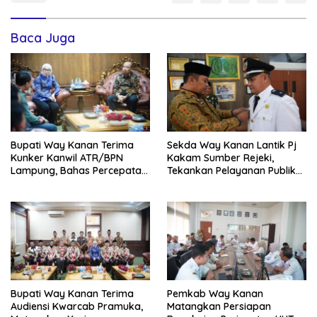
Baca Juga
Bupati Way Kanan Terima
Sekda Way Kanan Lantik Pj
Kunker Kanwil ATR/BPN
Kakam Sumber Rejeki,
Lampung, Bahas Percepatan
Tekankan Pelayanan Publik
Sertifikasi Aset Daerah Dan
Tetap Optimal Dan Jaga
Integrasi Data Pertanahan
Kondusivitas
Bupati Way Kanan Terima
Pemkab Way Kanan
Audiensi Kwarcab Pramuka,
Matangkan Persiapan