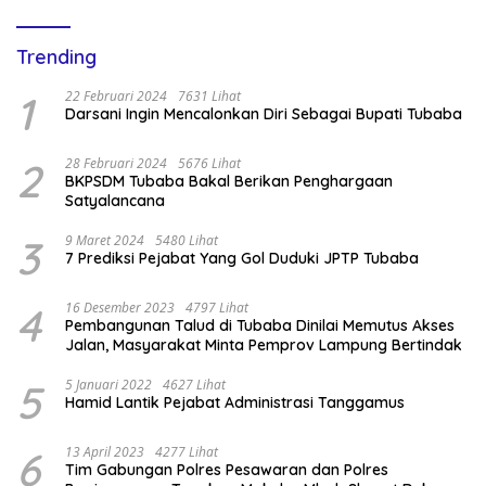
Trending
1
22 Februari 2024
7631 Lihat
Darsani Ingin Mencalonkan Diri Sebagai Bupati Tubaba
2
28 Februari 2024
5676 Lihat
BKPSDM Tubaba Bakal Berikan Penghargaan
Satyalancana
3
9 Maret 2024
5480 Lihat
7 Prediksi Pejabat Yang Gol Duduki JPTP Tubaba
4
16 Desember 2023
4797 Lihat
Pembangunan Talud di Tubaba Dinilai Memutus Akses
Jalan, Masyarakat Minta Pemprov Lampung Bertindak
5
5 Januari 2022
4627 Lihat
Hamid Lantik Pejabat Administrasi Tanggamus
6
13 April 2023
4277 Lihat
Tim Gabungan Polres Pesawaran dan Polres