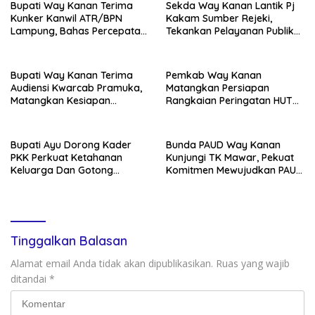
Bupati Way Kanan Terima
Sekda Way Kanan Lantik Pj
Kunker Kanwil ATR/BPN
Kakam Sumber Rejeki,
Lampung, Bahas Percepatan
Tekankan Pelayanan Publik
Sertifikasi Aset Daerah Dan
Tetap Optimal Dan Jaga
Integrasi Data Pertanahan
Kondusivitas
Bupati Way Kanan Terima
Pemkab Way Kanan
Audiensi Kwarcab Pramuka,
Matangkan Persiapan
Matangkan Kesiapan
Rangkaian Peringatan HUT
Kontingen Jambore Nasional
Ke-81 RI
XIl 2026
Bupati Ayu Dorong Kader
Bunda PAUD Way Kanan
PKK Perkuat Ketahanan
Kunjungi TK Mawar, Pekuat
Keluarga Dan Gotong
Komitmen Mewujudkan PAUD
Royong Di Buay Bahuga
Berkualitas
Tinggalkan Balasan
Alamat email Anda tidak akan dipublikasikan.
Ruas yang wajib
ditandai
*