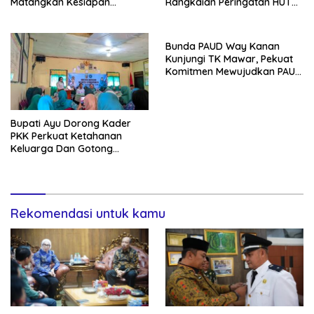
Matangkan Kesiapan
Rangkaian Peringatan HUT
Kontingen Jambore Nasional
Ke-81 RI
XIl 2026
Bunda PAUD Way Kanan
Kunjungi TK Mawar, Pekuat
Komitmen Mewujudkan PAUD
Berkualitas
Bupati Ayu Dorong Kader
PKK Perkuat Ketahanan
Keluarga Dan Gotong
Royong Di Buay Bahuga
Rekomendasi untuk kamu