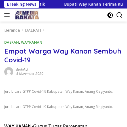
Langsung
idikan Politik
Breaking News
Bupati Way Kanan Terima Kunker Kanwil
ke
konten
Beranda
DAERAH
DAERAH
,
WAYKANAN
Empat Warga Way Kanan Sembuh
Covid-19
Redaksi
5 November 2020
Juru bicara GTPP Covid-19 Kabupaten Way Kanan, Anang Risgiyanto.
Juru bicara GTPP Covid-19 Kabupaten Way Kanan, Anang Risgiyanto.
WAY KANAN-
Gugus Tugas Percepatan