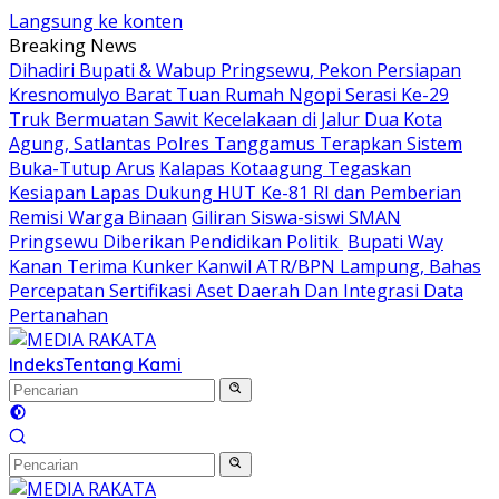
Langsung ke konten
Breaking News
Dihadiri Bupati & Wabup Pringsewu, Pekon Persiapan
Kresnomulyo Barat Tuan Rumah Ngopi Serasi Ke-29
Truk Bermuatan Sawit Kecelakaan di Jalur Dua Kota
Agung, Satlantas Polres Tanggamus Terapkan Sistem
Buka-Tutup Arus
Kalapas Kotaagung Tegaskan
Kesiapan Lapas Dukung HUT Ke-81 RI dan Pemberian
Remisi Warga Binaan
Giliran Siswa-siswi SMAN
Pringsewu Diberikan Pendidikan Politik
Bupati Way
Kanan Terima Kunker Kanwil ATR/BPN Lampung, Bahas
Percepatan Sertifikasi Aset Daerah Dan Integrasi Data
Pertanahan
Indeks
Tentang Kami