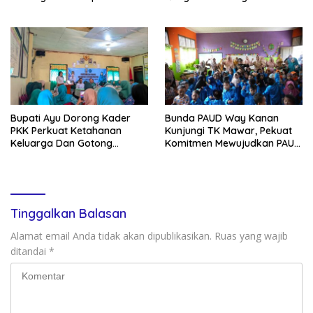
Kontingen Jambore Nasional
Ke-81 RI
XIl 2026
Bupati Ayu Dorong Kader
Bunda PAUD Way Kanan
PKK Perkuat Ketahanan
Kunjungi TK Mawar, Pekuat
Keluarga Dan Gotong
Komitmen Mewujudkan PAUD
Royong Di Buay Bahuga
Berkualitas
Tinggalkan Balasan
Alamat email Anda tidak akan dipublikasikan.
Ruas yang wajib
ditandai
*