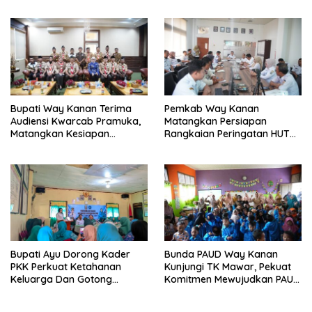
Integrasi Data Pertanahan
Kondusivitas
Bupati Way Kanan Terima
Pemkab Way Kanan
Audiensi Kwarcab Pramuka,
Matangkan Persiapan
Matangkan Kesiapan
Rangkaian Peringatan HUT
Kontingen Jambore Nasional
Ke-81 RI
XIl 2026
Bupati Ayu Dorong Kader
Bunda PAUD Way Kanan
PKK Perkuat Ketahanan
Kunjungi TK Mawar, Pekuat
Keluarga Dan Gotong
Komitmen Mewujudkan PAUD
Royong Di Buay Bahuga
Berkualitas