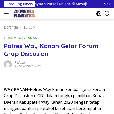
Langsung
ikan Kejayaan Partai Golkar di Mesuji
Breaking News
5000 Wartawan
ke
konten
Beranda
HUKUM
HUKUM
,
WAYKANAN
Polres Way Kanan Gelar Forum
Grup Discusion
Redaksi
19 November 2020
WAY KANAN-
Polres Way Kanan kembali gelar Forum
Grup Discusion (FGD) dalam rangka pemilihan Kepala
Daerah Kabupaten Way Kanan 2020 dengan tetap
mengedepankan protokol kesehatan bertempat di