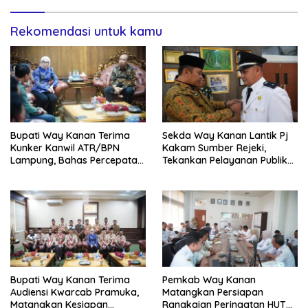
Rekomendasi untuk kamu
Bupati Way Kanan Terima
Sekda Way Kanan Lantik Pj
Kunker Kanwil ATR/BPN
Kakam Sumber Rejeki,
Lampung, Bahas Percepatan
Tekankan Pelayanan Publik
Sertifikasi Aset Daerah Dan
Tetap Optimal Dan Jaga
Integrasi Data Pertanahan
Kondusivitas
Bupati Way Kanan Terima
Pemkab Way Kanan
Audiensi Kwarcab Pramuka,
Matangkan Persiapan
Matangkan Kesiapan
Rangkaian Peringatan HUT