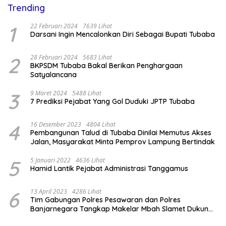
Trending
1
22 Februari 2024
7639 Lihat
Darsani Ingin Mencalonkan Diri Sebagai Bupati Tubaba
2
28 Februari 2024
5683 Lihat
BKPSDM Tubaba Bakal Berikan Penghargaan
Satyalancana
3
9 Maret 2024
5488 Lihat
7 Prediksi Pejabat Yang Gol Duduki JPTP Tubaba
4
16 Desember 2023
4804 Lihat
Pembangunan Talud di Tubaba Dinilai Memutus Akses
Jalan, Masyarakat Minta Pemprov Lampung Bertindak
5
5 Januari 2022
4636 Lihat
Hamid Lantik Pejabat Administrasi Tanggamus
6
13 April 2023
4286 Lihat
Tim Gabungan Polres Pesawaran dan Polres
Banjarnegara Tangkap Makelar Mbah Slamet Dukun
Pengganda Uang