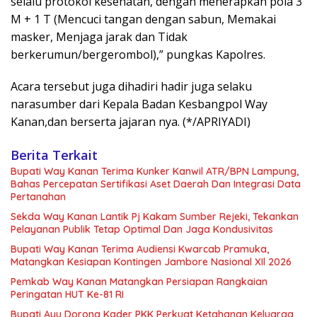
selalu protokol kesehatan, dengan menerapkan pola 3
M + 1 T (Mencuci tangan dengan sabun, Memakai
masker, Menjaga jarak dan Tidak
berkerumun/bergerombol),” pungkas Kapolres.
Acara tersebut juga dihadiri hadir juga selaku
narasumber dari Kepala Badan Kesbangpol Way
Kanan,dan berserta jajaran nya. (*/APRIYADI)
Berita Terkait
Bupati Way Kanan Terima Kunker Kanwil ATR/BPN Lampung,
Bahas Percepatan Sertifikasi Aset Daerah Dan Integrasi Data
Pertanahan
Sekda Way Kanan Lantik Pj Kakam Sumber Rejeki, Tekankan
Pelayanan Publik Tetap Optimal Dan Jaga Kondusivitas
Bupati Way Kanan Terima Audiensi Kwarcab Pramuka,
Matangkan Kesiapan Kontingen Jambore Nasional XIl 2026
Pemkab Way Kanan Matangkan Persiapan Rangkaian
Peringatan HUT Ke-81 RI
Bupati Ayu Dorong Kader PKK Perkuat Ketahanan Keluarga