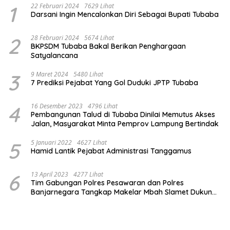
1
22 Februari 2024
7629 Lihat
Darsani Ingin Mencalonkan Diri Sebagai Bupati Tubaba
2
28 Februari 2024
5674 Lihat
BKPSDM Tubaba Bakal Berikan Penghargaan
Satyalancana
3
9 Maret 2024
5480 Lihat
7 Prediksi Pejabat Yang Gol Duduki JPTP Tubaba
4
16 Desember 2023
4796 Lihat
Pembangunan Talud di Tubaba Dinilai Memutus Akses
Jalan, Masyarakat Minta Pemprov Lampung Bertindak
5
5 Januari 2022
4627 Lihat
Hamid Lantik Pejabat Administrasi Tanggamus
6
13 April 2023
4277 Lihat
Tim Gabungan Polres Pesawaran dan Polres
Banjarnegara Tangkap Makelar Mbah Slamet Dukun
Pengganda Uang