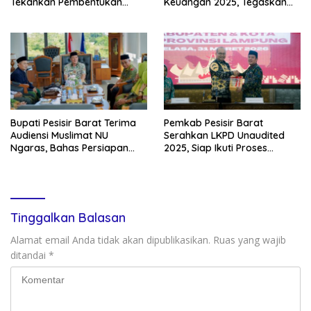
Tekankan Pembentukan
Keuangan 2025, Tegaskan
Karakter Generasi Muda
Komitmen Transparansi
Bupati Pesisir Barat Terima
Pemkab Pesisir Barat
Audiensi Muslimat NU
Serahkan LKPD Unaudited
Ngaras, Bahas Persiapan
2025, Siap Ikuti Proses
Tabligh Akbar
Pemeriksaan BPK
Tinggalkan Balasan
Alamat email Anda tidak akan dipublikasikan.
Ruas yang wajib
ditandai
*