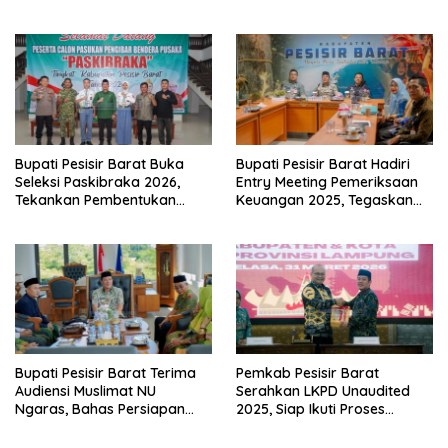
PAD
Silaturahmi Pasca-Lebaran
Bupati Pesisir Barat Buka
Bupati Pesisir Barat Hadiri
Seleksi Paskibraka 2026,
Entry Meeting Pemeriksaan
Tekankan Pembentukan
Keuangan 2025, Tegaskan
Karakter Generasi Muda
Komitmen Transparansi
Bupati Pesisir Barat Terima
Pemkab Pesisir Barat
Audiensi Muslimat NU
Serahkan LKPD Unaudited
Ngaras, Bahas Persiapan
2025, Siap Ikuti Proses
Tabligh Akbar
Pemeriksaan BPK