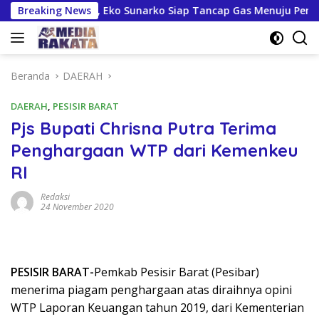
Langsung
ngga TPS, Eko Sunarko Siap Tancap Gas Menuju Pemilu 2029
Breaking News
ke
konten
Beranda
DAERAH
DAERAH
,
PESISIR BARAT
Pjs Bupati Chrisna Putra Terima
Penghargaan WTP dari Kemenkeu
RI
Redaksi
24 November 2020
PESISIR BARAT-
Pemkab Pesisir Barat (Pesibar)
menerima piagam penghargaan atas diraihnya opini
WTP Laporan Keuangan tahun 2019, dari Kementerian