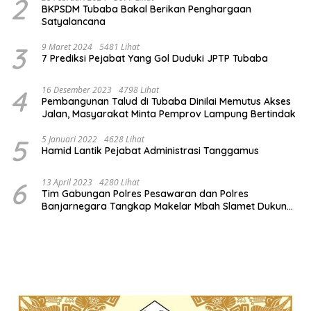
2
BKPSDM Tubaba Bakal Berikan Penghargaan
Satyalancana
3
9 Maret 2024
5481 Lihat
7 Prediksi Pejabat Yang Gol Duduki JPTP Tubaba
4
16 Desember 2023
4798 Lihat
Pembangunan Talud di Tubaba Dinilai Memutus Akses
Jalan, Masyarakat Minta Pemprov Lampung Bertindak
5
5 Januari 2022
4628 Lihat
Hamid Lantik Pejabat Administrasi Tanggamus
6
13 April 2023
4280 Lihat
Tim Gabungan Polres Pesawaran dan Polres
Banjarnegara Tangkap Makelar Mbah Slamet Dukun
Pengganda Uang