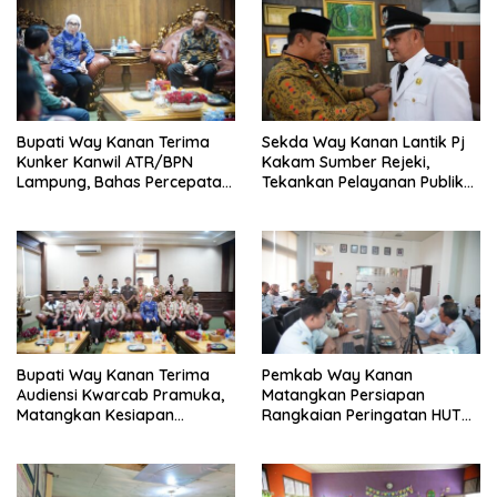
Bupati Way Kanan Terima
Sekda Way Kanan Lantik Pj
Kunker Kanwil ATR/BPN
Kakam Sumber Rejeki,
Lampung, Bahas Percepatan
Tekankan Pelayanan Publik
Sertifikasi Aset Daerah Dan
Tetap Optimal Dan Jaga
Integrasi Data Pertanahan
Kondusivitas
Bupati Way Kanan Terima
Pemkab Way Kanan
Audiensi Kwarcab Pramuka,
Matangkan Persiapan
Matangkan Kesiapan
Rangkaian Peringatan HUT
Kontingen Jambore Nasional
Ke-81 RI
XIl 2026