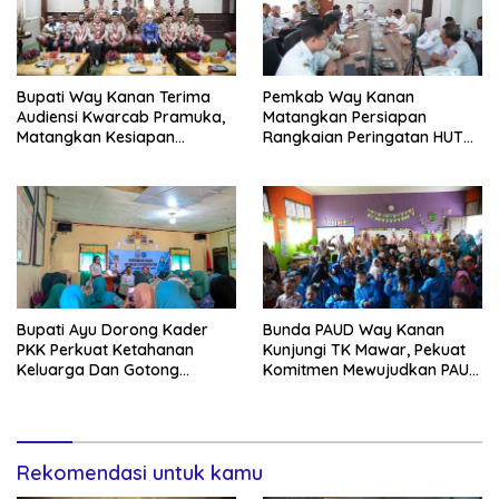
Bupati Way Kanan Terima
Pemkab Way Kanan
Audiensi Kwarcab Pramuka,
Matangkan Persiapan
Matangkan Kesiapan
Rangkaian Peringatan HUT
Kontingen Jambore Nasional
Ke-81 RI
XIl 2026
Bupati Ayu Dorong Kader
Bunda PAUD Way Kanan
PKK Perkuat Ketahanan
Kunjungi TK Mawar, Pekuat
Keluarga Dan Gotong
Komitmen Mewujudkan PAUD
Royong Di Buay Bahuga
Berkualitas
Rekomendasi untuk kamu