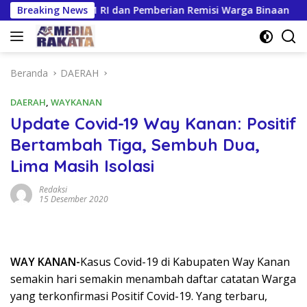
Langsung
T Ke-81 RI dan Pemberian Remisi Warga Binaan
Breaking News
Gilira
ke
konten
Beranda
DAERAH
DAERAH
,
WAYKANAN
Update Covid-19 Way Kanan: Positif
Bertambah Tiga, Sembuh Dua,
Lima Masih Isolasi
Redaksi
15 Desember 2020
WAY KANAN-
Kasus Covid-19 di Kabupaten Way Kanan
semakin hari semakin menambah daftar catatan Warga
yang terkonfirmasi Positif Covid-19. Yang terbaru,