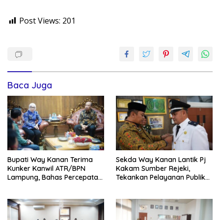
Post Views:
201
Baca Juga
Bupati Way Kanan Terima
Sekda Way Kanan Lantik Pj
Kunker Kanwil ATR/BPN
Kakam Sumber Rejeki,
Lampung, Bahas Percepatan
Tekankan Pelayanan Publik
Sertifikasi Aset Daerah Dan
Tetap Optimal Dan Jaga
Integrasi Data Pertanahan
Kondusivitas