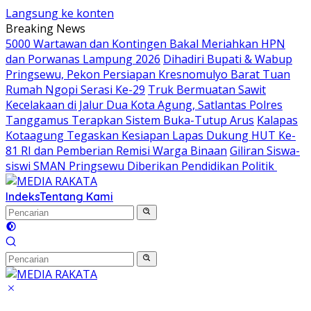
Langsung ke konten
Breaking News
5000 Wartawan dan Kontingen Bakal Meriahkan HPN
dan Porwanas Lampung 2026
Dihadiri Bupati & Wabup
Pringsewu, Pekon Persiapan Kresnomulyo Barat Tuan
Rumah Ngopi Serasi Ke-29
Truk Bermuatan Sawit
Kecelakaan di Jalur Dua Kota Agung, Satlantas Polres
Tanggamus Terapkan Sistem Buka-Tutup Arus
Kalapas
Kotaagung Tegaskan Kesiapan Lapas Dukung HUT Ke-
81 RI dan Pemberian Remisi Warga Binaan
Giliran Siswa-
siswi SMAN Pringsewu Diberikan Pendidikan Politik
Indeks
Tentang Kami