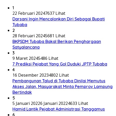
1
22 Februari 2024
7637 Lihat
Darsani Ingin Mencalonkan Diri Sebagai Bupati
Tubaba
2
28 Februari 2024
5681 Lihat
BKPSDM Tubaba Bakal Berikan Penghargaan
Satyalancana
3
9 Maret 2024
5486 Lihat
7 Prediksi Pejabat Yang Gol Duduki JPTP Tubaba
4
16 Desember 2023
4802 Lihat
Pembangunan Talud di Tubaba Dinilai Memutus
Akses Jalan, Masyarakat Minta Pemprov Lampung
Bertindak
5
5 Januari 2022
6 Januari 2022
4633 Lihat
Hamid Lantik Pejabat Administrasi Tanggamus
6