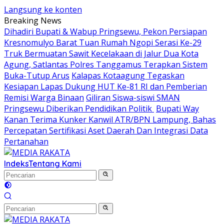
Langsung ke konten
Breaking News
Dihadiri Bupati & Wabup Pringsewu, Pekon Persiapan
Kresnomulyo Barat Tuan Rumah Ngopi Serasi Ke-29
Truk Bermuatan Sawit Kecelakaan di Jalur Dua Kota
Agung, Satlantas Polres Tanggamus Terapkan Sistem
Buka-Tutup Arus
Kalapas Kotaagung Tegaskan
Kesiapan Lapas Dukung HUT Ke-81 RI dan Pemberian
Remisi Warga Binaan
Giliran Siswa-siswi SMAN
Pringsewu Diberikan Pendidikan Politik
Bupati Way
Kanan Terima Kunker Kanwil ATR/BPN Lampung, Bahas
Percepatan Sertifikasi Aset Daerah Dan Integrasi Data
Pertanahan
Indeks
Tentang Kami