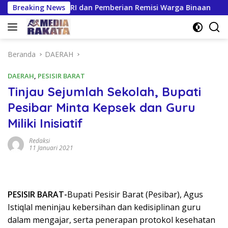
Langsung
UT Ke-81 RI dan Pemberian Remisi Warga Binaan
Breaking News
Gilir
ke
konten
Beranda
DAERAH
DAERAH
,
PESISIR BARAT
Tinjau Sejumlah Sekolah, Bupati
Pesibar Minta Kepsek dan Guru
Miliki Inisiatif
Redaksi
11 Januari 2021
PESISIR BARAT-
Bupati Pesisir Barat (Pesibar), Agus
Istiqlal meninjau kebersihan dan kedisiplinan guru
dalam mengajar, serta penerapan protokol kesehatan