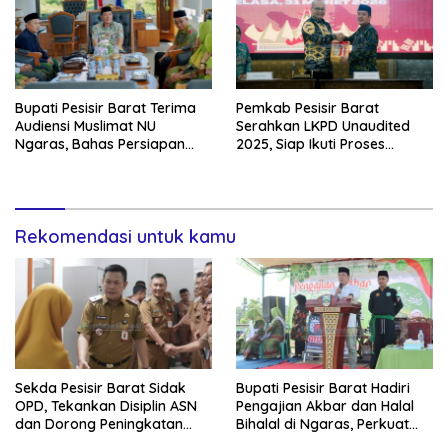
Bupati Pesisir Barat Terima
Pemkab Pesisir Barat
Audiensi Muslimat NU
Serahkan LKPD Unaudited
Ngaras, Bahas Persiapan
2025, Siap Ikuti Proses
Tabligh Akbar
Pemeriksaan BPK
Rekomendasi untuk kamu
Sekda Pesisir Barat Sidak
Bupati Pesisir Barat Hadiri
OPD, Tekankan Disiplin ASN
Pengajian Akbar dan Halal
dan Dorong Peningkatan
Bihalal di Ngaras, Perkuat
PAD
Silaturahmi Pasca-Lebaran