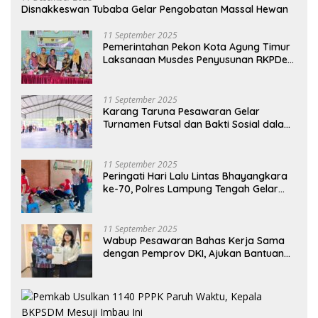
Disnakkeswan Tubaba Gelar Pengobatan Massal Hewan
11 September 2025
Pemerintahan Pekon Kota Agung Timur
Laksanaan Musdes Penyusunan RKPDes
Tahun Anggaran 2026
11 September 2025
Karang Taruna Pesawaran Gelar
Turnamen Futsal dan Bakti Sosial dalam
Peringatan Haornas ke-42
11 September 2025
Peringati Hari Lalu Lintas Bhayangkara
ke-70, Polres Lampung Tengah Gelar
Donor Darah Setetes Darah Sejuta
Harapan
11 September 2025
Wabup Pesawaran Bahas Kerja Sama
dengan Pemprov DKI, Ajukan Bantuan
Mobil Damkar