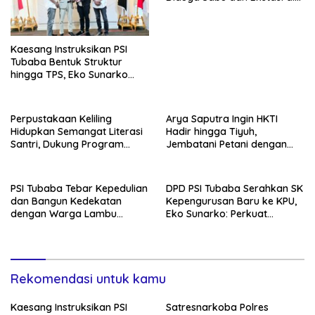
Lambu Kibang
Kaesang Instruksikan PSI
Tubaba Bentuk Struktur
hingga TPS, Eko Sunarko
Siap Tancap Gas Menuju
Pemilu 2029
Perpustakaan Keliling
Arya Saputra Ingin HKTI
Hidupkan Semangat Literasi
Hadir hingga Tiyuh,
Santri, Dukung Program
Jembatani Petani dengan
Tubaba Cerdas
Program Pemerintah
PSI Tubaba Tebar Kepedulian
DPD PSI Tubaba Serahkan SK
dan Bangun Kedekatan
Kepengurusan Baru ke KPU,
dengan Warga Lambu
Eko Sunarko: Perkuat
Kibang
Konsolidasi Partai
Rekomendasi untuk kamu
Kaesang Instruksikan PSI
Satresnarkoba Polres