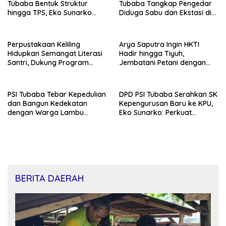
Tubaba Bentuk Struktur
Tubaba Tangkap Pengedar
hingga TPS, Eko Sunarko
Diduga Sabu dan Ekstasi di
Siap Tancap Gas Menuju
Lambu Kibang
Pemilu 2029
Perpustakaan Keliling
Arya Saputra Ingin HKTI
Hidupkan Semangat Literasi
Hadir hingga Tiyuh,
Santri, Dukung Program
Jembatani Petani dengan
Tubaba Cerdas
Program Pemerintah
PSI Tubaba Tebar Kepedulian
DPD PSI Tubaba Serahkan SK
dan Bangun Kedekatan
Kepengurusan Baru ke KPU,
dengan Warga Lambu
Eko Sunarko: Perkuat
Kibang
Konsolidasi Partai
BERITA DAERAH