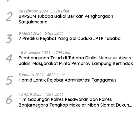
2
28 Februari 2024
5678 Lihat
BKPSDM Tubaba Bakal Berikan Penghargaan
Satyalancana
3
9 Maret 2024
5483 Lihat
7 Prediksi Pejabat Yang Gol Duduki JPTP Tubaba
4
16 Desember 2023
4799 Lihat
Pembangunan Talud di Tubaba Dinilai Memutus Akses
Jalan, Masyarakat Minta Pemprov Lampung Bertindak
5
5 Januari 2022
4629 Lihat
Hamid Lantik Pejabat Administrasi Tanggamus
6
13 April 2023
4281 Lihat
Tim Gabungan Polres Pesawaran dan Polres
Banjarnegara Tangkap Makelar Mbah Slamet Dukun
Pengganda Uang