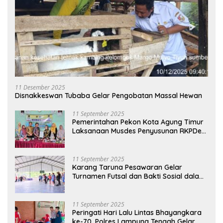
11 Desember 2025
Disnakkeswan Tubaba Gelar Pengobatan Massal Hewan
11 September 2025
Pemerintahan Pekon Kota Agung Timur
Laksanaan Musdes Penyusunan RKPDes
Tahun Anggaran 2026
11 September 2025
Karang Taruna Pesawaran Gelar
Turnamen Futsal dan Bakti Sosial dalam
Peringatan Haornas ke-42
11 September 2025
Peringati Hari Lalu Lintas Bhayangkara
ke-70, Polres Lampung Tengah Gelar