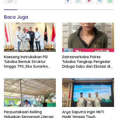
Baca Juga
Kaesang Instruksikan PSI
Satresnarkoba Polres
Tubaba Bentuk Struktur
Tubaba Tangkap Pengedar
hingga TPS, Eko Sunarko
Diduga Sabu dan Ekstasi di
Siap Tancap Gas Menuju
Lambu Kibang
Pemilu 2029
Perpustakaan Keliling
Arya Saputra Ingin HKTI
Hidupkan Semangat Literasi
Hadir hingga Tiyuh,