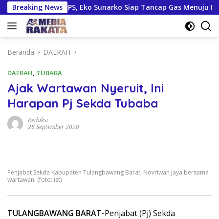
Langsung
ingga TPS, Eko Sunarko Siap Tancap Gas Menuju Pemilu 2029
Breaking News
ke
konten
Beranda
DAERAH
DAERAH
,
TUBABA
Ajak Wartawan Nyeruit, Ini
Harapan Pj Sekda Tubaba
Redaksi
28 September 2020
Penjabat Sekda Kabupaten Tulangbawang Barat, Novriwan Jaya bersama
wartawan. (foto: ist)
TULANGBAWANG BARAT-
Penjabat (Pj) Sekda