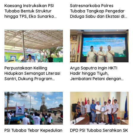
Kaesang Instruksikan PSI
Satresnarkoba Polres
Tubaba Bentuk Struktur
Tubaba Tangkap Pengedar
hingga TPS, Eko Sunarko
Diduga Sabu dan Ekstasi di
Siap Tancap Gas Menuju
Lambu Kibang
Pemilu 2029
Perpustakaan Keliling
Arya Saputra Ingin HKTI
Hidupkan Semangat Literasi
Hadir hingga Tiyuh,
Santri, Dukung Program
Jembatani Petani dengan
Tubaba Cerdas
Program Pemerintah
PSI Tubaba Tebar Kepedulian
DPD PSI Tubaba Serahkan SK