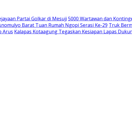
ayaan Partai Golkar di Mesuji
5000 Wartawan dan Konting
esnomulyo Barat Tuan Rumah Ngopi Serasi Ke-29
Truk Berm
p Arus
Kalapas Kotaagung Tegaskan Kesiapan Lapas Dukun