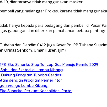
d-19, diantaranya tidak menggunakan masker.
 pembeli yang melanggar Prokes, karena tidak menggunakan m
 tidak hanya kepada para pedagang dan pembeli di Pasar 
tugas gabungan dan diberikan pemahaman betapa pentin
lres Tubaba dan Dandim 0412 juga Kasat Pol PP Tubaba Suj
n Ormas Senkom, Umar Husen. (jim)
 TPS, Eko Sunarko Siap Tancap Gas Menuju Pemilu 2029
Sabu dan Ekstasi di Lambu Kibang
ri, Dukung Program Tubaba Cerdas
 Petani dengan Program Pemerintah
engan Warga Lambu Kibang
ko Sunarko: Perkuat Konsolidasi Partai