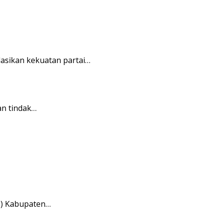
asikan kekuatan partai…
n tindak…
I) Kabupaten…