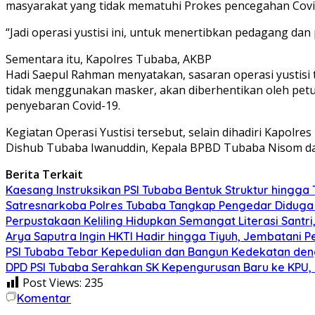
masyarakat yang tidak mematuhi Prokes pencegahan Covi
“Jadi operasi yustisi ini, untuk menertibkan pedagang dan
Sementara itu, Kapolres Tubaba, AKBP
Hadi Saepul Rahman menyatakan, sasaran operasi yustisi
tidak menggunakan masker, akan diberhentikan oleh pe
penyebaran Covid-19.
Kegiatan Operasi Yustisi tersebut, selain dihadiri Kapo
Dishub Tubaba Iwanuddin, Kepala BPBD Tubaba Nisom da
Berita Terkait
Kaesang Instruksikan PSI Tubaba Bentuk Struktur hingga
Satresnarkoba Polres Tubaba Tangkap Pengedar Diduga 
Perpustakaan Keliling Hidupkan Semangat Literasi Sant
Arya Saputra Ingin HKTI Hadir hingga Tiyuh, Jembatani
PSI Tubaba Tebar Kepedulian dan Bangun Kedekatan d
DPD PSI Tubaba Serahkan SK Kepengurusan Baru ke KPU, E
Post Views:
235
Komentar