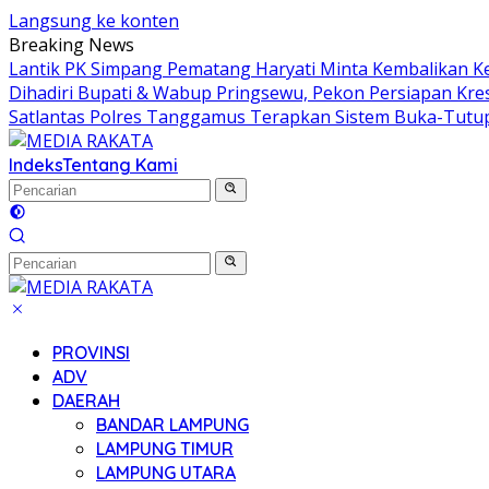
Langsung ke konten
Breaking News
Lantik PK Simpang Pematang Haryati Minta Kembalikan Kej
Dihadiri Bupati & Wabup Pringsewu, Pekon Persiapan Kr
Satlantas Polres Tanggamus Terapkan Sistem Buka-Tutu
Indeks
Tentang Kami
PROVINSI
ADV
DAERAH
BANDAR LAMPUNG
LAMPUNG TIMUR
LAMPUNG UTARA