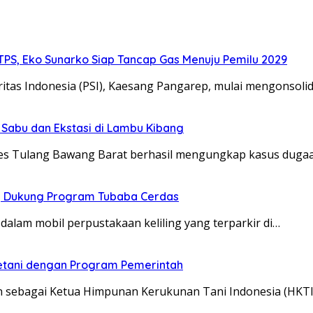
 TPS, Eko Sunarko Siap Tancap Gas Menuju Pemilu 2029
s Indonesia (PSI), Kaesang Pangarep, mulai mengonsolid
Sabu dan Ekstasi di Lambu Kibang
 Tulang Bawang Barat berhasil mengungkap kasus dugaa
ri, Dukung Program Tubaba Cerdas
lam mobil perpustakaan keliling yang terparkir di…
 Petani dengan Program Pemerintah
 sebagai Ketua Himpunan Kerukunan Tani Indonesia (HKT