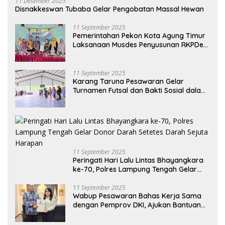
11 Desember 2025
Disnakkeswan Tubaba Gelar Pengobatan Massal Hewan
11 September 2025
Pemerintahan Pekon Kota Agung Timur
Laksanaan Musdes Penyusunan RKPDes
Tahun Anggaran 2026
11 September 2025
Karang Taruna Pesawaran Gelar
Turnamen Futsal dan Bakti Sosial dalam
Peringatan Haornas ke-42
11 September 2025
Peringati Hari Lalu Lintas Bhayangkara
ke-70, Polres Lampung Tengah Gelar
Donor Darah Setetes Darah Sejuta
Harapan
11 September 2025
Wabup Pesawaran Bahas Kerja Sama
dengan Pemprov DKI, Ajukan Bantuan
Mobil Damkar