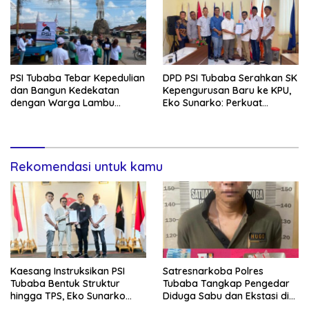
PSI Tubaba Tebar Kepedulian
DPD PSI Tubaba Serahkan SK
dan Bangun Kedekatan
Kepengurusan Baru ke KPU,
dengan Warga Lambu
Eko Sunarko: Perkuat
Kibang
Konsolidasi Partai
Rekomendasi untuk kamu
Kaesang Instruksikan PSI
Satresnarkoba Polres
Tubaba Bentuk Struktur
Tubaba Tangkap Pengedar
hingga TPS, Eko Sunarko
Diduga Sabu dan Ekstasi di
Siap Tancap Gas Menuju
Lambu Kibang