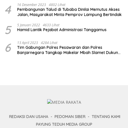
4
16 Desember 2023
4802 Lihat
Pembangunan Talud di Tubaba Dinilai Memutus Akses
Jalan, Masyarakat Minta Pemprov Lampung Bertindak
5
5 Januari 2022
4633 Lihat
Hamid Lantik Pejabat Administrasi Tanggamus
6
13 April 2023
4284 Lihat
Tim Gabungan Polres Pesawaran dan Polres
Banjarnegara Tangkap Makelar Mbah Slamet Dukun
Pengganda Uang
REDAKSI DAN USAHA
PEDOMAN SIBER
TENTANG KAMI
PAYUNG TEDUH MEDIA GROUP