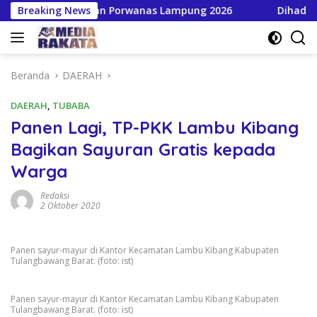
Langsung
hkan HPN dan Porwanas Lampung 2026
Breaking News
Dihadiri Bupati
ke
konten
Beranda
DAERAH
DAERAH
,
TUBABA
Panen Lagi, TP-PKK Lambu Kibang
Bagikan Sayuran Gratis kepada
Warga
Redaksi
2 Oktober 2020
Panen sayur-mayur di Kantor Kecamatan Lambu Kibang Kabupaten
Tulangbawang Barat. (foto: ist)
Panen sayur-mayur di Kantor Kecamatan Lambu Kibang Kabupaten
Tulangbawang Barat. (foto: ist)