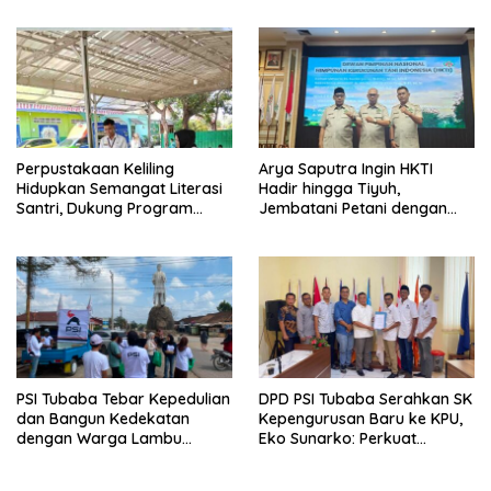
Pemilu 2029
Perpustakaan Keliling
Arya Saputra Ingin HKTI
Hidupkan Semangat Literasi
Hadir hingga Tiyuh,
Santri, Dukung Program
Jembatani Petani dengan
Tubaba Cerdas
Program Pemerintah
PSI Tubaba Tebar Kepedulian
DPD PSI Tubaba Serahkan SK
dan Bangun Kedekatan
Kepengurusan Baru ke KPU,
dengan Warga Lambu
Eko Sunarko: Perkuat
Kibang
Konsolidasi Partai