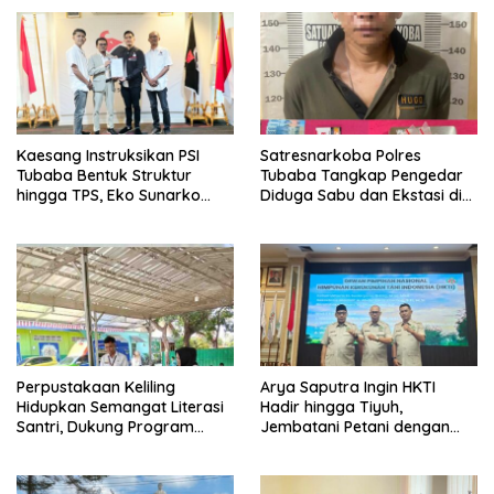
Kaesang Instruksikan PSI
Satresnarkoba Polres
Tubaba Bentuk Struktur
Tubaba Tangkap Pengedar
hingga TPS, Eko Sunarko
Diduga Sabu dan Ekstasi di
Siap Tancap Gas Menuju
Lambu Kibang
Pemilu 2029
Perpustakaan Keliling
Arya Saputra Ingin HKTI
Hidupkan Semangat Literasi
Hadir hingga Tiyuh,
Santri, Dukung Program
Jembatani Petani dengan
Tubaba Cerdas
Program Pemerintah