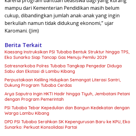
karena program bantuan beasiswa bagi yang kurang
mampu dari Kementerian Pendidikan masih belum
cukup, dibandingkan jumlah anak-anak yang ingin
berkuliah namun tidak didukung ekonomi,” ujar
Karomani. (Jim)
Berita Terkait
Kaesang Instruksikan PSI Tubaba Bentuk Struktur hingga TPS,
Eko Sunarko Siap Tancap Gas Menuju Pemilu 2029
Satresnarkoba Polres Tubaba Tangkap Pengedar Diduga
Sabu dan Ekstasi di Lambu Kibang
Perpustakaan Keliling Hidupkan Semangat Literasi Santri,
Dukung Program Tubaba Cerdas
Arya Saputra Ingin HKTI Hadir hingga Tiyuh, Jembatani Petani
dengan Program Pemerintah
PSI Tubaba Tebar Kepedulian dan Bangun Kedekatan dengan
Warga Lambu Kibang
DPD PSI Tubaba Serahkan SK Kepengurusan Baru ke KPU, Eko
Sunarko: Perkuat Konsolidasi Partai