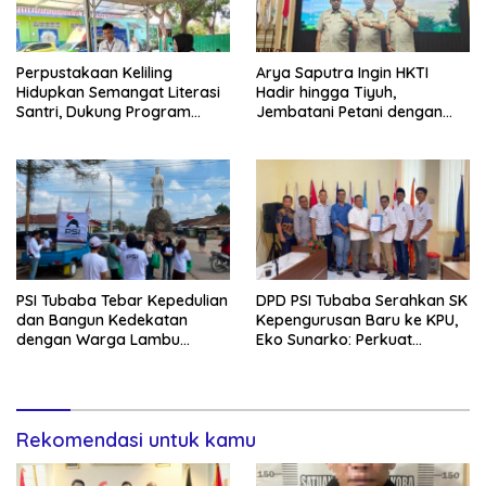
Perpustakaan Keliling
Arya Saputra Ingin HKTI
Hidupkan Semangat Literasi
Hadir hingga Tiyuh,
Santri, Dukung Program
Jembatani Petani dengan
Tubaba Cerdas
Program Pemerintah
PSI Tubaba Tebar Kepedulian
DPD PSI Tubaba Serahkan SK
dan Bangun Kedekatan
Kepengurusan Baru ke KPU,
dengan Warga Lambu
Eko Sunarko: Perkuat
Kibang
Konsolidasi Partai
Rekomendasi untuk kamu