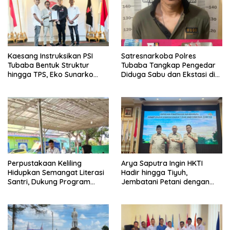
Kaesang Instruksikan PSI
Satresnarkoba Polres
Tubaba Bentuk Struktur
Tubaba Tangkap Pengedar
hingga TPS, Eko Sunarko
Diduga Sabu dan Ekstasi di
Siap Tancap Gas Menuju
Lambu Kibang
Pemilu 2029
Perpustakaan Keliling
Arya Saputra Ingin HKTI
Hidupkan Semangat Literasi
Hadir hingga Tiyuh,
Santri, Dukung Program
Jembatani Petani dengan
Tubaba Cerdas
Program Pemerintah