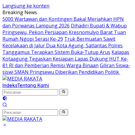
Langsung ke konten
Breaking News
5000 Wartawan dan Kontingen Bakal Meriahkan HPN
dan Porwanas Lampung 2026
Dihadiri Bupati & Wabup
Pringsewu, Pekon Persiapan Kresnomulyo Barat Tuan
Rumah Ngopi Serasi Ke-29
Truk Bermuatan Sawit
Kecelakaan di Jalur Dua Kota Agung, Satlantas Polres
Tanggamus Terapkan Sistem Buka-Tutup Arus
Kalapas
Kotaagung Tegaskan Kesiapan Lapas Dukung HUT Ke-
81 RI dan Pemberian Remisi Warga Binaan
Giliran Siswa-
siswi SMAN Pringsewu Diberikan Pendidikan Politik
Indeks
Tentang Kami