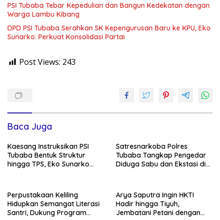
PSI Tubaba Tebar Kepedulian dan Bangun Kedekatan dengan
Warga Lambu Kibang
DPD PSI Tubaba Serahkan SK Kepengurusan Baru ke KPU, Eko
Sunarko: Perkuat Konsolidasi Partai
Post Views:
243
Baca Juga
Kaesang Instruksikan PSI
Satresnarkoba Polres
Tubaba Bentuk Struktur
Tubaba Tangkap Pengedar
hingga TPS, Eko Sunarko
Diduga Sabu dan Ekstasi di
Siap Tancap Gas Menuju
Lambu Kibang
Pemilu 2029
Perpustakaan Keliling
Arya Saputra Ingin HKTI
Hidupkan Semangat Literasi
Hadir hingga Tiyuh,
Santri, Dukung Program
Jembatani Petani dengan