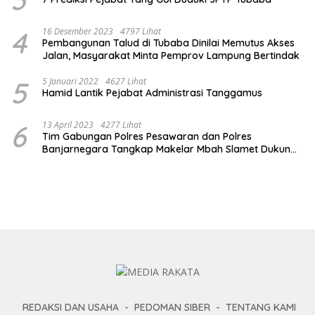
4
16 Desember 2023
4797 Lihat
Pembangunan Talud di Tubaba Dinilai Memutus Akses
Jalan, Masyarakat Minta Pemprov Lampung Bertindak
5
5 Januari 2022
4627 Lihat
Hamid Lantik Pejabat Administrasi Tanggamus
6
13 April 2023
4277 Lihat
Tim Gabungan Polres Pesawaran dan Polres
Banjarnegara Tangkap Makelar Mbah Slamet Dukun
Pengganda Uang
REDAKSI DAN USAHA
PEDOMAN SIBER
TENTANG KAMI