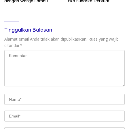
dengan Warga Lambu
Eko Sunarko: Perkuat
Kibang
Konsolidasi Partai
Tinggalkan Balasan
Alamat email Anda tidak akan dipublikasikan.
Ruas yang wajib
ditandai
*