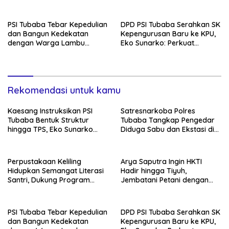
Tubaba Cerdas
Program Pemerintah
PSI Tubaba Tebar Kepedulian
DPD PSI Tubaba Serahkan SK
dan Bangun Kedekatan
Kepengurusan Baru ke KPU,
dengan Warga Lambu
Eko Sunarko: Perkuat
Kibang
Konsolidasi Partai
Rekomendasi untuk kamu
Kaesang Instruksikan PSI
Satresnarkoba Polres
Tubaba Bentuk Struktur
Tubaba Tangkap Pengedar
hingga TPS, Eko Sunarko
Diduga Sabu dan Ekstasi di
Siap Tancap Gas Menuju
Lambu Kibang
Pemilu 2029
Perpustakaan Keliling
Arya Saputra Ingin HKTI
Hidupkan Semangat Literasi
Hadir hingga Tiyuh,
Santri, Dukung Program
Jembatani Petani dengan
Tubaba Cerdas
Program Pemerintah
PSI Tubaba Tebar Kepedulian
DPD PSI Tubaba Serahkan SK
dan Bangun Kedekatan
Kepengurusan Baru ke KPU,