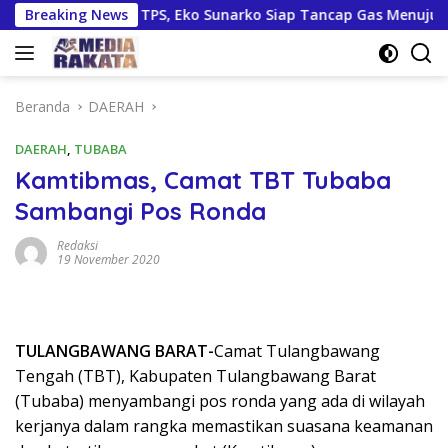
Langsung
ruktur hingga TPS, Eko Sunarko Siap Tancap Gas Menuju Pemilu
Breaking News
ke
konten
Beranda
DAERAH
DAERAH
,
TUBABA
Kamtibmas, Camat TBT Tubaba
Sambangi Pos Ronda
Redaksi
19 November 2020
TULANGBAWANG BARAT-
Camat Tulangbawang
Tengah (TBT), Kabupaten Tulangbawang Barat
(Tubaba) menyambangi pos ronda yang ada di wilayah
kerjanya dalam rangka memastikan suasana keamanan