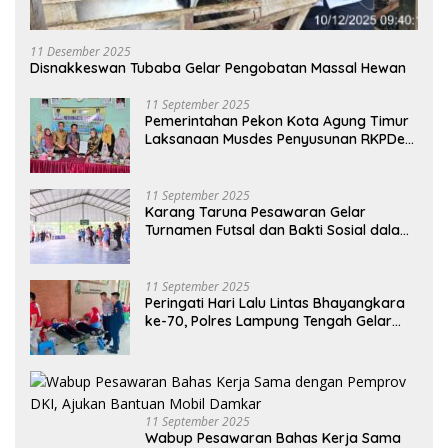
11 Desember 2025
Disnakkeswan Tubaba Gelar Pengobatan Massal Hewan
11 September 2025
Pemerintahan Pekon Kota Agung Timur
Laksanaan Musdes Penyusunan RKPDes
Tahun Anggaran 2026
11 September 2025
Karang Taruna Pesawaran Gelar
Turnamen Futsal dan Bakti Sosial dalam
Peringatan Haornas ke-42
11 September 2025
Peringati Hari Lalu Lintas Bhayangkara
ke-70, Polres Lampung Tengah Gelar
Donor Darah Setetes Darah Sejuta
Harapan
11 September 2025
Wabup Pesawaran Bahas Kerja Sama