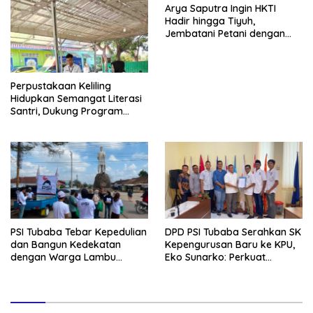
Arya Saputra Ingin HKTI
Hadir hingga Tiyuh,
Jembatani Petani dengan
Program Pemerintah
Perpustakaan Keliling
Hidupkan Semangat Literasi
Santri, Dukung Program
Tubaba Cerdas
PSI Tubaba Tebar Kepedulian
DPD PSI Tubaba Serahkan SK
dan Bangun Kedekatan
Kepengurusan Baru ke KPU,
dengan Warga Lambu
Eko Sunarko: Perkuat
Kibang
Konsolidasi Partai