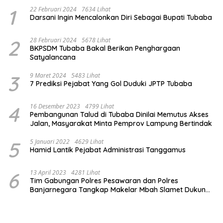
1
22 Februari 2024
7634 Lihat
Darsani Ingin Mencalonkan Diri Sebagai Bupati Tubaba
2
28 Februari 2024
5678 Lihat
BKPSDM Tubaba Bakal Berikan Penghargaan
Satyalancana
3
9 Maret 2024
5483 Lihat
7 Prediksi Pejabat Yang Gol Duduki JPTP Tubaba
4
16 Desember 2023
4799 Lihat
Pembangunan Talud di Tubaba Dinilai Memutus Akses
Jalan, Masyarakat Minta Pemprov Lampung Bertindak
5
5 Januari 2022
4629 Lihat
Hamid Lantik Pejabat Administrasi Tanggamus
6
13 April 2023
4281 Lihat
Tim Gabungan Polres Pesawaran dan Polres
Banjarnegara Tangkap Makelar Mbah Slamet Dukun
Pengganda Uang