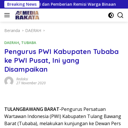
Langsung
Ke-81 RI dan Pemberian Remisi Warga Binaan
Breaking News
Giliran 
ke
konten
Beranda
DAERAH
DAERAH
,
TUBABA
Pengurus PWI Kabupaten Tubaba
ke PWI Pusat, Ini yang
Disampaikan
Redaksi
27 November 2020
TULANGBAWANG BARAT-
Pengurus Persatuan
Wartawan Indonesia (PWI) Kabupaten Tulang Bawang
Barat (Tubaba), melakukan kunjungan ke Dewan Pers