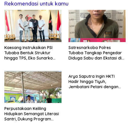
Rekomendasi untuk kamu
Kaesang Instruksikan PSI
Satresnarkoba Polres
Tubaba Bentuk Struktur
Tubaba Tangkap Pengedar
hingga TPS, Eko Sunarko
Diduga Sabu dan Ekstasi di
Siap Tancap Gas Menuju
Lambu Kibang
Pemilu 2029
Arya Saputra Ingin HKTI
Hadir hingga Tiyuh,
Jembatani Petani dengan
Program Pemerintah
Perpustakaan Keliling
Hidupkan Semangat Literasi
Santri, Dukung Program
Tubaba Cerdas