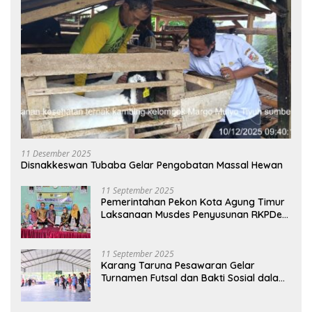
11 Desember 2025
Disnakkeswan Tubaba Gelar Pengobatan Massal Hewan
11 September 2025
Pemerintahan Pekon Kota Agung Timur
Laksanaan Musdes Penyusunan RKPDes
Tahun Anggaran 2026
11 September 2025
Karang Taruna Pesawaran Gelar
Turnamen Futsal dan Bakti Sosial dalam
Peringatan Haornas ke-42