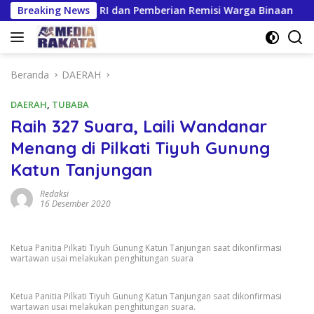
Langsung
HUT Ke-81 RI dan Pemberian Remisi Warga Binaan
Breaking News
Gil
ke
konten
Beranda
DAERAH
DAERAH
,
TUBABA
Raih 327 Suara, Laili Wandanar
Menang di Pilkati Tiyuh Gunung
Katun Tanjungan
Redaksi
16 Desember 2020
Ketua Panitia Pilkati Tiyuh Gunung Katun Tanjungan saat dikonfirmasi
wartawan usai melakukan penghitungan suara
Ketua Panitia Pilkati Tiyuh Gunung Katun Tanjungan saat dikonfirmasi
wartawan usai melakukan penghitungan suara.