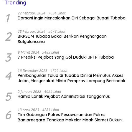
Trending
1
22 Februari 2024
7634 Lihat
Darsani Ingin Mencalonkan Diri Sebagai Bupati Tubaba
2
28 Februari 2024
5678 Lihat
BKPSDM Tubaba Bakal Berikan Penghargaan
Satyalancana
3
9 Maret 2024
5483 Lihat
7 Prediksi Pejabat Yang Gol Duduki JPTP Tubaba
4
16 Desember 2023
4799 Lihat
Pembangunan Talud di Tubaba Dinilai Memutus Akses
Jalan, Masyarakat Minta Pemprov Lampung Bertindak
5
5 Januari 2022
4629 Lihat
Hamid Lantik Pejabat Administrasi Tanggamus
6
13 April 2023
4281 Lihat
Tim Gabungan Polres Pesawaran dan Polres
Banjarnegara Tangkap Makelar Mbah Slamet Dukun
Pengganda Uang