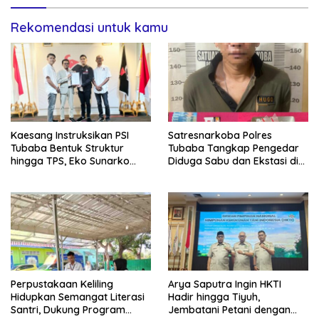
Rekomendasi untuk kamu
Kaesang Instruksikan PSI
Satresnarkoba Polres
Tubaba Bentuk Struktur
Tubaba Tangkap Pengedar
hingga TPS, Eko Sunarko
Diduga Sabu dan Ekstasi di
Siap Tancap Gas Menuju
Lambu Kibang
Pemilu 2029
Perpustakaan Keliling
Arya Saputra Ingin HKTI
Hidupkan Semangat Literasi
Hadir hingga Tiyuh,
Santri, Dukung Program
Jembatani Petani dengan