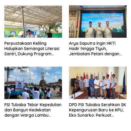
Pemilu 2029
Perpustakaan Keliling
Arya Saputra Ingin HKTI
Hidupkan Semangat Literasi
Hadir hingga Tiyuh,
Santri, Dukung Program
Jembatani Petani dengan
Tubaba Cerdas
Program Pemerintah
PSI Tubaba Tebar Kepedulian
DPD PSI Tubaba Serahkan SK
dan Bangun Kedekatan
Kepengurusan Baru ke KPU,
dengan Warga Lambu
Eko Sunarko: Perkuat
Kibang
Konsolidasi Partai