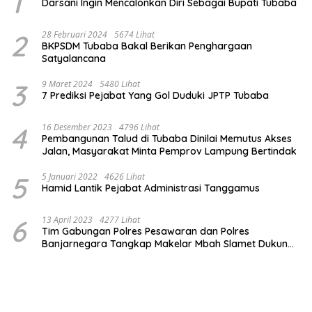
1
Darsani Ingin Mencalonkan Diri Sebagai Bupati Tubaba
2
28 Februari 2024
5674 Lihat
BKPSDM Tubaba Bakal Berikan Penghargaan
Satyalancana
3
9 Maret 2024
5480 Lihat
7 Prediksi Pejabat Yang Gol Duduki JPTP Tubaba
4
16 Desember 2023
4796 Lihat
Pembangunan Talud di Tubaba Dinilai Memutus Akses
Jalan, Masyarakat Minta Pemprov Lampung Bertindak
5
5 Januari 2022
4626 Lihat
Hamid Lantik Pejabat Administrasi Tanggamus
6
13 April 2023
4277 Lihat
Tim Gabungan Polres Pesawaran dan Polres
Banjarnegara Tangkap Makelar Mbah Slamet Dukun
Pengganda Uang