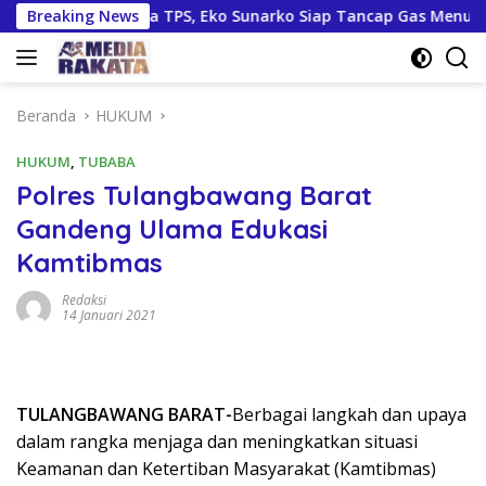
Langsung
tur hingga TPS, Eko Sunarko Siap Tancap Gas Menuju Pemilu 20
Breaking News
ke
konten
Beranda
HUKUM
HUKUM
,
TUBABA
Polres Tulangbawang Barat
Gandeng Ulama Edukasi
Kamtibmas
Redaksi
14 Januari 2021
TULANGBAWANG BARAT-
Berbagai langkah dan upaya
dalam rangka menjaga dan meningkatkan situasi
Keamanan dan Ketertiban Masyarakat (Kamtibmas)