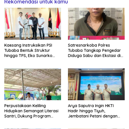
Rekomendasi untuk kamu
Kaesang Instruksikan PSI
Satresnarkoba Polres
Tubaba Bentuk Struktur
Tubaba Tangkap Pengedar
hingga TPS, Eko Sunarko
Diduga Sabu dan Ekstasi di
Siap Tancap Gas Menuju
Lambu Kibang
Pemilu 2029
Perpustakaan Keliling
Arya Saputra Ingin HKTI
Hidupkan Semangat Literasi
Hadir hingga Tiyuh,
Santri, Dukung Program
Jembatani Petani dengan
Tubaba Cerdas
Program Pemerintah