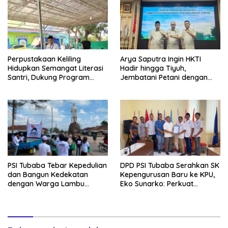
Perpustakaan Keliling
Arya Saputra Ingin HKTI
Hidupkan Semangat Literasi
Hadir hingga Tiyuh,
Santri, Dukung Program
Jembatani Petani dengan
Tubaba Cerdas
Program Pemerintah
PSI Tubaba Tebar Kepedulian
DPD PSI Tubaba Serahkan SK
dan Bangun Kedekatan
Kepengurusan Baru ke KPU,
dengan Warga Lambu
Eko Sunarko: Perkuat
Kibang
Konsolidasi Partai