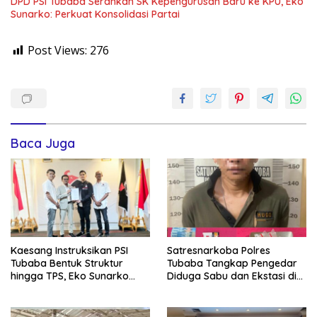
DPD PSI Tubaba Serahkan SK Kepengurusan Baru ke KPU, Eko
Sunarko: Perkuat Konsolidasi Partai
Post Views:
276
Baca Juga
Kaesang Instruksikan PSI
Satresnarkoba Polres
Tubaba Bentuk Struktur
Tubaba Tangkap Pengedar
hingga TPS, Eko Sunarko
Diduga Sabu dan Ekstasi di
Siap Tancap Gas Menuju
Lambu Kibang
Pemilu 2029