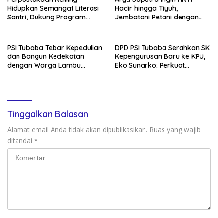
Hidupkan Semangat Literasi
Hadir hingga Tiyuh,
Santri, Dukung Program
Jembatani Petani dengan
Tubaba Cerdas
Program Pemerintah
PSI Tubaba Tebar Kepedulian
DPD PSI Tubaba Serahkan SK
dan Bangun Kedekatan
Kepengurusan Baru ke KPU,
dengan Warga Lambu
Eko Sunarko: Perkuat
Kibang
Konsolidasi Partai
Tinggalkan Balasan
Alamat email Anda tidak akan dipublikasikan.
Ruas yang wajib
ditandai
*