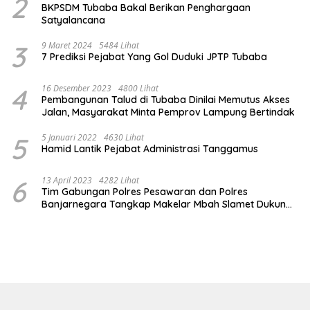
2
BKPSDM Tubaba Bakal Berikan Penghargaan
Satyalancana
3
9 Maret 2024
5484 Lihat
7 Prediksi Pejabat Yang Gol Duduki JPTP Tubaba
4
16 Desember 2023
4800 Lihat
Pembangunan Talud di Tubaba Dinilai Memutus Akses
Jalan, Masyarakat Minta Pemprov Lampung Bertindak
5
5 Januari 2022
4630 Lihat
Hamid Lantik Pejabat Administrasi Tanggamus
6
13 April 2023
4282 Lihat
Tim Gabungan Polres Pesawaran dan Polres
Banjarnegara Tangkap Makelar Mbah Slamet Dukun
Pengganda Uang