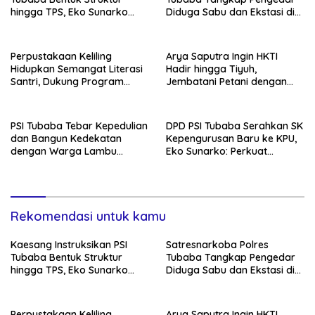
hingga TPS, Eko Sunarko
Diduga Sabu dan Ekstasi di
Siap Tancap Gas Menuju
Lambu Kibang
Pemilu 2029
Perpustakaan Keliling
Arya Saputra Ingin HKTI
Hidupkan Semangat Literasi
Hadir hingga Tiyuh,
Santri, Dukung Program
Jembatani Petani dengan
Tubaba Cerdas
Program Pemerintah
PSI Tubaba Tebar Kepedulian
DPD PSI Tubaba Serahkan SK
dan Bangun Kedekatan
Kepengurusan Baru ke KPU,
dengan Warga Lambu
Eko Sunarko: Perkuat
Kibang
Konsolidasi Partai
Rekomendasi untuk kamu
Kaesang Instruksikan PSI
Satresnarkoba Polres
Tubaba Bentuk Struktur
Tubaba Tangkap Pengedar
hingga TPS, Eko Sunarko
Diduga Sabu dan Ekstasi di
Siap Tancap Gas Menuju
Lambu Kibang
Pemilu 2029
Perpustakaan Keliling
Arya Saputra Ingin HKTI