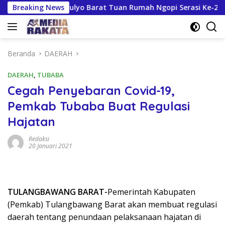
Langsung
iapan Kresnomulyo Barat Tuan Rumah Ngopi Serasi Ke-29
Breaking News
ke
konten
Beranda
DAERAH
DAERAH
,
TUBABA
Cegah Penyebaran Covid-19,
Pemkab Tubaba Buat Regulasi
Hajatan
Redaksi
20 Januari 2021
TULANGBAWANG BARAT-
Pemerintah Kabupaten
(Pemkab) Tulangbawang Barat akan membuat regulasi
daerah tentang penundaan pelaksanaan hajatan di