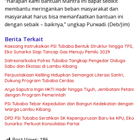
“Harapan kami bantuan Mantra ini dapat sedikit
membantu meringankan beban masyarakat dan
masyarakat harus bisa memanfaatkan bantuan ini
dengan sebaik – baiknya,” ungkap Purwadi. (Deb/Jim)
Berita Terkait
Kaesang Instruksikan PSI Tubaba Bentuk Struktur hingga TPS,
Eko Sunarko Siap Tancap Gas Menuju Pemilu 2029
Satresnarkoba Polres Tubaba Tangkap Pengedar Diduga
Sabu dan Ekstasi di Lambu Kibang
Perpustakaan Keliling Hidupkan Semangat Literasi Santri,
Dukung Program Tubaba Cerdas
Arya Saputra Ingin HKTI Hadir hingga Tiyuh, Jembatani Petani
dengan Program Pemerintah
PSI Tubaba Tebar Kepedulian dan Bangun Kedekatan dengan
Warga Lambu Kibang
DPD PSI Tubaba Serahkan SK Kepengurusan Baru ke KPU, Eko
Sunarko: Perkuat Konsolidasi Partai
Post Views:
186