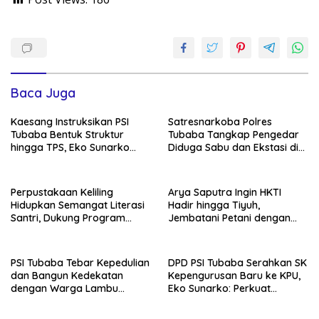
Baca Juga
Kaesang Instruksikan PSI
Satresnarkoba Polres
Tubaba Bentuk Struktur
Tubaba Tangkap Pengedar
hingga TPS, Eko Sunarko
Diduga Sabu dan Ekstasi di
Siap Tancap Gas Menuju
Lambu Kibang
Pemilu 2029
Perpustakaan Keliling
Arya Saputra Ingin HKTI
Hidupkan Semangat Literasi
Hadir hingga Tiyuh,
Santri, Dukung Program
Jembatani Petani dengan
Tubaba Cerdas
Program Pemerintah
PSI Tubaba Tebar Kepedulian
DPD PSI Tubaba Serahkan SK
dan Bangun Kedekatan
Kepengurusan Baru ke KPU,
dengan Warga Lambu
Eko Sunarko: Perkuat
Kibang
Konsolidasi Partai