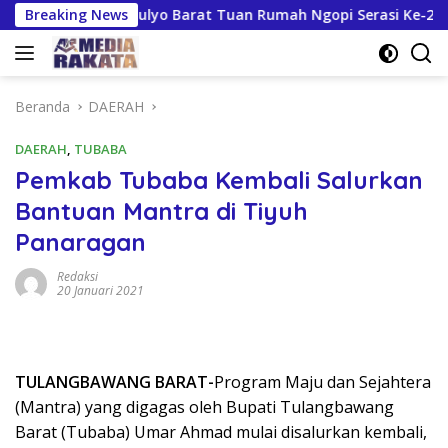
Langsung
iapan Kresnomulyo Barat Tuan Rumah Ngopi Serasi Ke-29
Breaking News
ke
konten
Beranda
DAERAH
DAERAH
,
TUBABA
Pemkab Tubaba Kembali Salurkan
Bantuan Mantra di Tiyuh
Panaragan
Redaksi
20 Januari 2021
TULANGBAWANG BARAT-
Program Maju dan Sejahtera
(Mantra) yang digagas oleh Bupati Tulangbawang
Barat (Tubaba) Umar Ahmad mulai disalurkan kembali,