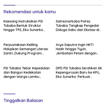
Rekomendasi untuk kamu
Kaesang Instruksikan PSI
Satresnarkoba Polres
Tubaba Bentuk Struktur
Tubaba Tangkap Pengedar
hingga TPS, Eko Sunarko
Diduga Sabu dan Ekstasi di
Siap Tancap Gas Menuju
Lambu Kibang
Pemilu 2029
Perpustakaan Keliling
Arya Saputra Ingin HKTI
Hidupkan Semangat Literasi
Hadir hingga Tiyuh,
Santri, Dukung Program
Jembatani Petani dengan
Tubaba Cerdas
Program Pemerintah
PSI Tubaba Tebar Kepedulian
DPD PSI Tubaba Serahkan SK
dan Bangun Kedekatan
Kepengurusan Baru ke KPU,
dengan Warga Lambu
Eko Sunarko: Perkuat
Kibang
Konsolidasi Partai
Tinggalkan Balasan