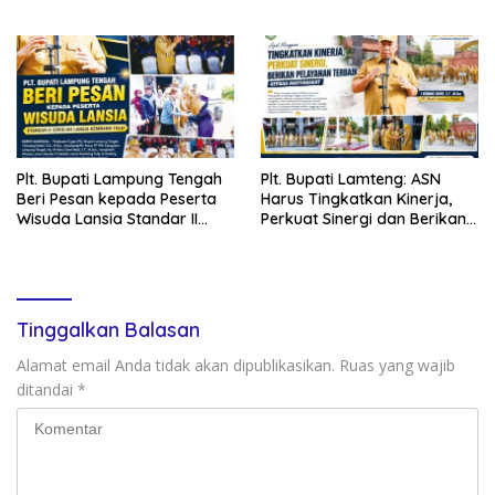
UU No 1 Tahun 2023 Terkait
Persetubuhan Anak Di Bawah
Umur
Plt. Bupati Lampung Tengah
Plt. Bupati Lamteng: ASN
Beri Pesan kepada Peserta
Harus Tingkatkan Kinerja,
Wisuda Lansia Standar II
Perkuat Sinergi dan Berikan
Sekolah Lansia Kembang
Pelayanan Terbaik kepada
Tulip
Masyarakat
Tinggalkan Balasan
Alamat email Anda tidak akan dipublikasikan.
Ruas yang wajib
ditandai
*