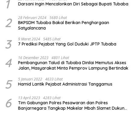
1
Darsani Ingin Mencalonkan Diri Sebagai Bupati Tubaba
2
28 Februari 2024
5680 Lihat
BKPSDM Tubaba Bakal Berikan Penghargaan
Satyalancana
3
9 Maret 2024
5485 Lihat
7 Prediksi Pejabat Yang Gol Duduki JPTP Tubaba
4
16 Desember 2023
4801 Lihat
Pembangunan Talud di Tubaba Dinilai Memutus Akses
Jalan, Masyarakat Minta Pemprov Lampung Bertindak
5
5 Januari 2022
4633 Lihat
Hamid Lantik Pejabat Administrasi Tanggamus
6
13 April 2023
4283 Lihat
Tim Gabungan Polres Pesawaran dan Polres
Banjarnegara Tangkap Makelar Mbah Slamet Dukun
Pengganda Uang