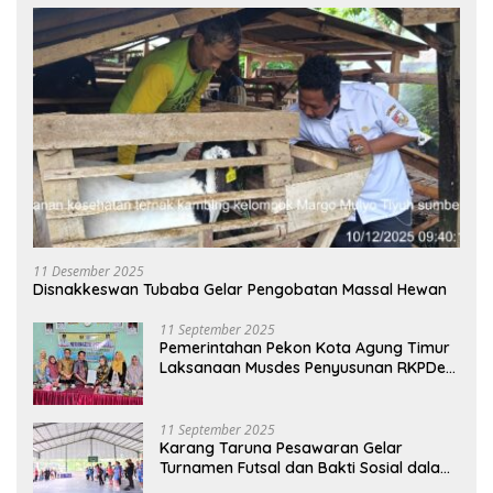
11 Desember 2025
Disnakkeswan Tubaba Gelar Pengobatan Massal Hewan
11 September 2025
Pemerintahan Pekon Kota Agung Timur
Laksanaan Musdes Penyusunan RKPDes
Tahun Anggaran 2026
11 September 2025
Karang Taruna Pesawaran Gelar
Turnamen Futsal dan Bakti Sosial dalam
Peringatan Haornas ke-42