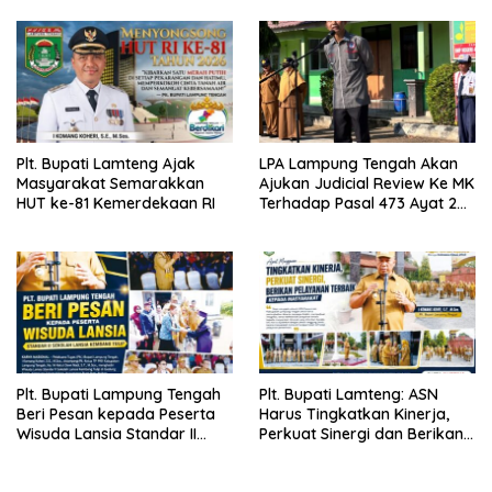
Plt. Bupati Lamteng Ajak
LPA Lampung Tengah Akan
Masyarakat Semarakkan
Ajukan Judicial Review Ke MK
HUT ke-81 Kemerdekaan RI
Terhadap Pasal 473 Ayat 2
UU No 1 Tahun 2023 Terkait
Persetubuhan Anak Di Bawah
Umur
Plt. Bupati Lampung Tengah
Plt. Bupati Lamteng: ASN
Beri Pesan kepada Peserta
Harus Tingkatkan Kinerja,
Wisuda Lansia Standar II
Perkuat Sinergi dan Berikan
Sekolah Lansia Kembang
Pelayanan Terbaik kepada
Tulip
Masyarakat