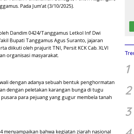
gamus. Pada Jum’at (3/10/2025).
g oleh Dandim 0424/Tanggamus Letkol Inf Dwi
 Wakil Bupati Tanggamus Agus Suranto, jajaran
diikuti oleh prajurit TNI, Persit KCK Cab. XLVI
Tre
dan organisasi masyarakat.
1
iawali dengan adanya sebuah bentuk penghormatan
2
kan dengan peletakan karangan bunga di tugu
i pusara para pejuang yang gugur membela tanah
3
4
4 menyampaikan bahwa kegiatan ziarah nasional