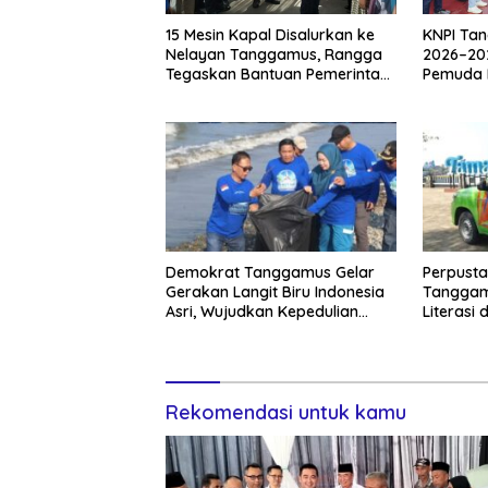
15 Mesin Kapal Disalurkan ke
KNPI Ta
Nelayan Tanggamus, Rangga
2026–202
Tegaskan Bantuan Pemerintah
Pemuda D
Harus Tepat Sasaran
Kritis Pe
Demokrat Tanggamus Gelar
Perpusta
Gerakan Langit Biru Indonesia
Tanggam
Asri, Wujudkan Kepedulian
Literasi 
Lingkungan di HUT ke-25
Rekomendasi untuk kamu