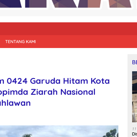
TENTANG KAMI
B
im 0424 Garuda Hitam Kota
pimda Ziarah Nasional
ahlawan
11
Di