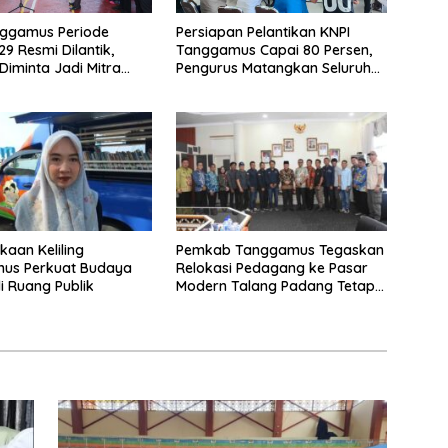
nggamus Periode
Persiapan Pelantikan KNPI
9 Resmi Dilantik,
Tanggamus Capai 80 Persen,
iminta Jadi Mitra
Pengurus Matangkan Seluruh
merintah
Rangkaian Acara
kaan Keliling
Pemkab Tanggamus Tegaskan
us Perkuat Budaya
Relokasi Pedagang ke Pasar
di Ruang Publik
Modern Talang Padang Tetap
Berjalan