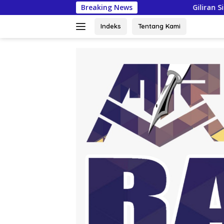
Langsung
Breaking News
Giliran Siswa-siswi SMAN Prings
ke
konten
Indeks
Tentang Kami