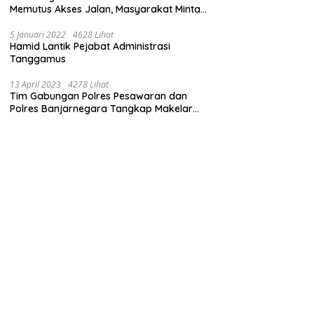
Memutus Akses Jalan, Masyarakat Minta
Pemprov Lampung Bertindak
5 Januari 2022
4628 Lihat
Hamid Lantik Pejabat Administrasi
Tanggamus
13 April 2023
4278 Lihat
Tim Gabungan Polres Pesawaran dan
Polres Banjarnegara Tangkap Makelar
Mbah Slamet Dukun Pengganda Uang