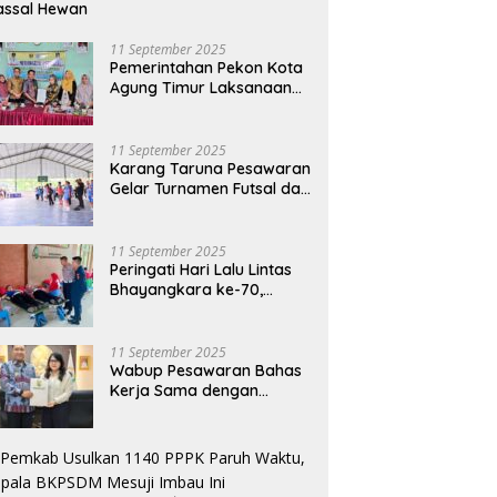
assal Hewan
11 September 2025
Pemerintahan Pekon Kota
Agung Timur Laksanaan
Musdes Penyusunan
RKPDes Tahun Anggaran
2026
11 September 2025
Karang Taruna Pesawaran
Gelar Turnamen Futsal dan
Bakti Sosial dalam
Peringatan Haornas ke-42
11 September 2025
Peringati Hari Lalu Lintas
Bhayangkara ke-70,
Polres Lampung Tengah
Gelar Donor Darah Setetes
Darah Sejuta Harapan
11 September 2025
Wabup Pesawaran Bahas
Kerja Sama dengan
Pemprov DKI, Ajukan
Bantuan Mobil Damkar