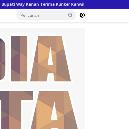
ima Kunker Kanwil ATR/BPN Lampung, Bahas Percepatan Sertifi