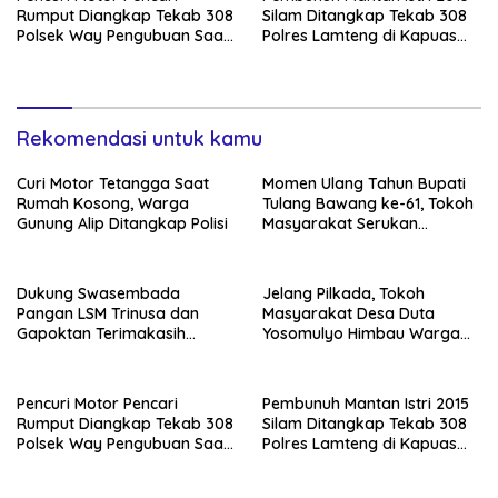
Rumput Diangkap Tekab 308
Silam Ditangkap Tekab 308
Polsek Way Pengubuan Saat
Polres Lamteng di Kapuas
Kongkow di Rumah
Hulu Kalbar
Tetangga
Rekomendasi untuk kamu
Curi Motor Tetangga Saat
Momen Ulang Tahun Bupati
Rumah Kosong, Warga
Tulang Bawang ke-61, Tokoh
Gunung Alip Ditangkap Polisi
Masyarakat Serukan
Teruskan Semangat
Pembangunan
Dukung Swasembada
Jelang Pilkada, Tokoh
Pangan LSM Trinusa dan
Masyarakat Desa Duta
Gapoktan Terimakasih
Yosomulyo Himbau Warga
Kepada Direktur BUMD Tuba
Jaga Kamtibmas
Pencuri Motor Pencari
Pembunuh Mantan Istri 2015
Rumput Diangkap Tekab 308
Silam Ditangkap Tekab 308
Polsek Way Pengubuan Saat
Polres Lamteng di Kapuas
Kongkow di Rumah
Hulu Kalbar
Tetangga