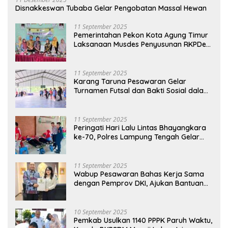
Disnakkeswan Tubaba Gelar Pengobatan Massal Hewan
11 September 2025
Pemerintahan Pekon Kota Agung Timur
Laksanaan Musdes Penyusunan RKPDes
Tahun Anggaran 2026
11 September 2025
Karang Taruna Pesawaran Gelar
Turnamen Futsal dan Bakti Sosial dalam
Peringatan Haornas ke-42
11 September 2025
Peringati Hari Lalu Lintas Bhayangkara
ke-70, Polres Lampung Tengah Gelar
Donor Darah Setetes Darah Sejuta
Harapan
11 September 2025
Wabup Pesawaran Bahas Kerja Sama
dengan Pemprov DKI, Ajukan Bantuan
Mobil Damkar
10 September 2025
Pemkab Usulkan 1140 PPPK Paruh Waktu,