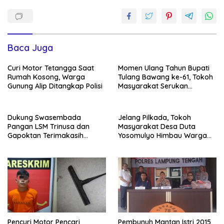
Baca Juga
Curi Motor Tetangga Saat
Momen Ulang Tahun Bupati
Rumah Kosong, Warga
Tulang Bawang ke-61, Tokoh
Gunung Alip Ditangkap Polisi
Masyarakat Serukan
Teruskan Semangat
Pembangunan
Dukung Swasembada
Jelang Pilkada, Tokoh
Pangan LSM Trinusa dan
Masyarakat Desa Duta
Gapoktan Terimakasih
Yosomulyo Himbau Warga
Kepada Direktur BUMD Tuba
Jaga Kamtibmas
Pencuri Motor Pencari
Pembunuh Mantan Istri 2015