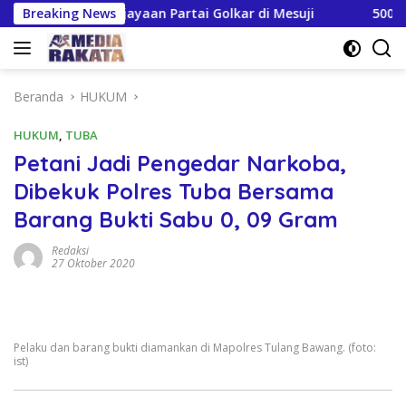
Langsung
likan Kejayaan Partai Golkar di Mesuji
Breaking News
5000 Wartawa
ke
konten
Beranda
HUKUM
HUKUM
,
TUBA
Petani Jadi Pengedar Narkoba,
Dibekuk Polres Tuba Bersama
Barang Bukti Sabu 0, 09 Gram
Redaksi
27 Oktober 2020
Pelaku dan barang bukti diamankan di Mapolres Tulang Bawang. (foto:
ist)