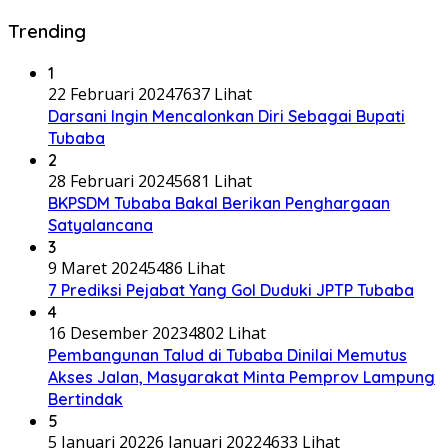
Trending
1
22 Februari 2024
7637 Lihat
Darsani Ingin Mencalonkan Diri Sebagai Bupati
Tubaba
2
28 Februari 2024
5681 Lihat
BKPSDM Tubaba Bakal Berikan Penghargaan
Satyalancana
3
9 Maret 2024
5486 Lihat
7 Prediksi Pejabat Yang Gol Duduki JPTP Tubaba
4
16 Desember 2023
4802 Lihat
Pembangunan Talud di Tubaba Dinilai Memutus
Akses Jalan, Masyarakat Minta Pemprov Lampung
Bertindak
5
5 Januari 2022
6 Januari 2022
4633 Lihat