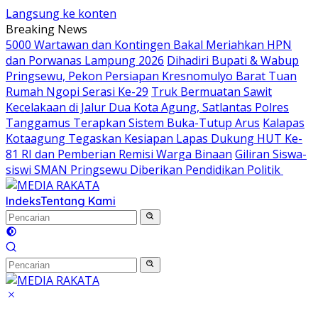
Langsung ke konten
Breaking News
5000 Wartawan dan Kontingen Bakal Meriahkan HPN
dan Porwanas Lampung 2026
Dihadiri Bupati & Wabup
Pringsewu, Pekon Persiapan Kresnomulyo Barat Tuan
Rumah Ngopi Serasi Ke-29
Truk Bermuatan Sawit
Kecelakaan di Jalur Dua Kota Agung, Satlantas Polres
Tanggamus Terapkan Sistem Buka-Tutup Arus
Kalapas
Kotaagung Tegaskan Kesiapan Lapas Dukung HUT Ke-
81 RI dan Pemberian Remisi Warga Binaan
Giliran Siswa-
siswi SMAN Pringsewu Diberikan Pendidikan Politik
Indeks
Tentang Kami