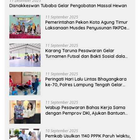
11 Desember 2025
Disnakkeswan Tubaba Gelar Pengobatan Massal Hewan
11 September 2025
Pemerintahan Pekon Kota Agung Timur
Laksanaan Musdes Penyusunan RKPDes
Tahun Anggaran 2026
11 September 2025
Karang Taruna Pesawaran Gelar
Turnamen Futsal dan Bakti Sosial dalam
Peringatan Haornas ke-42
11 September 2025
Peringati Hari Lalu Lintas Bhayangkara
ke-70, Polres Lampung Tengah Gelar
Donor Darah Setetes Darah Sejuta
Harapan
11 September 2025
Wabup Pesawaran Bahas Kerja Sama
dengan Pemprov DKI, Ajukan Bantuan
Mobil Damkar
10 September 2025
Pemkab Usulkan 1140 PPPK Paruh Waktu,