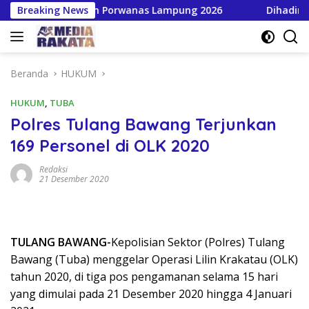
Langsung
kan HPN dan Porwanas Lampung 2026
Breaking News
Dihadiri Bupati 
ke
konten
Beranda
HUKUM
HUKUM
,
TUBA
Polres Tulang Bawang Terjunkan
169 Personel di OLK 2020
Redaksi
21 Desember 2020
TULANG BAWANG-
Kepolisian Sektor (Polres) Tulang
Bawang (Tuba) menggelar Operasi Lilin Krakatau (OLK)
tahun 2020, di tiga pos pengamanan selama 15 hari
yang dimulai pada 21 Desember 2020 hingga 4 Januari