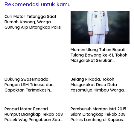
Rekomendasi untuk kamu
Curi Motor Tetangga Saat
Rumah Kosong, Warga
Gunung Alip Ditangkap Polisi
Momen Ulang Tahun Bupati
Tulang Bawang ke-61, Tokoh
Masyarakat Serukan
Teruskan Semangat
Pembangunan
Dukung Swasembada
Jelang Pilkada, Tokoh
Pangan LSM Trinusa dan
Masyarakat Desa Duta
Gapoktan Terimakasih
Yosomulyo Himbau Warga
Kepada Direktur BUMD Tuba
Jaga Kamtibmas
Pencuri Motor Pencari
Pembunuh Mantan Istri 2015
Rumput Diangkap Tekab 308
Silam Ditangkap Tekab 308
Polsek Way Pengubuan Saat
Polres Lamteng di Kapuas
Kongkow di Rumah
Hulu Kalbar
Tetangga