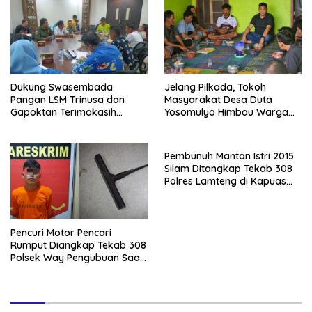
Dukung Swasembada
Jelang Pilkada, Tokoh
Pangan LSM Trinusa dan
Masyarakat Desa Duta
Gapoktan Terimakasih
Yosomulyo Himbau Warga
Kepada Direktur BUMD Tuba
Jaga Kamtibmas
Pembunuh Mantan Istri 2015
Silam Ditangkap Tekab 308
Polres Lamteng di Kapuas
Hulu Kalbar
Pencuri Motor Pencari
Rumput Diangkap Tekab 308
Polsek Way Pengubuan Saat
Kongkow di Rumah
Tetangga